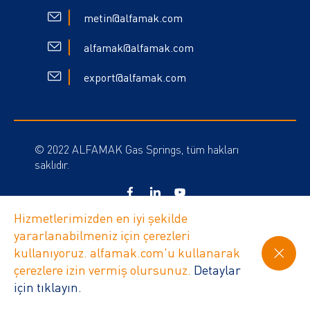
metin@alfamak.com
alfamak@alfamak.com
export@alfamak.com
© 2022 ALFAMAK Gas Springs, tüm hakları
saklıdır.
Hizmetlerimizden en iyi şekilde
Gizlilik Politikası
yararlanabilmeniz için çerezleri
Çerez Politikası
kullanıyoruz. alfamak.com'u kullanarak
çerezlere izin vermiş olursunuz.
Detaylar
web design Babel
için tıklayın.