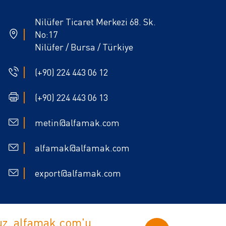
Nilüfer Ticaret Merkezi 68. Sk.
No:17
Nilüfer / Bursa / Türkiye
(+90) 224 443 06 12
(+90) 224 443 06 13
metin@alfamak.com
alfamak@alfamak.com
export@alfamak.com
ruz. alfamak.com'u