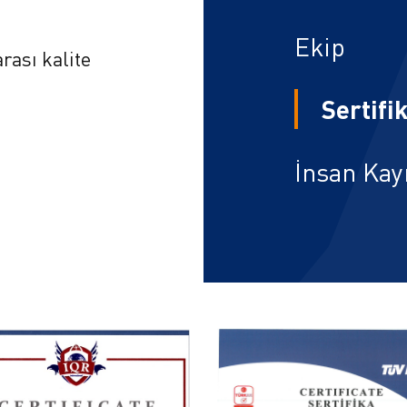
Ekip
rası kalite
Sertifi
İnsan Kay