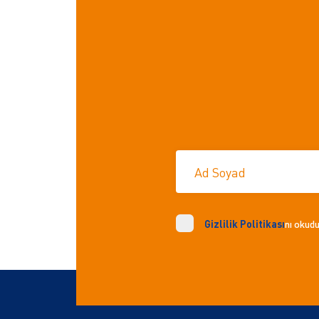
Ad Soyad
Gizlilik Politikası
nı okud