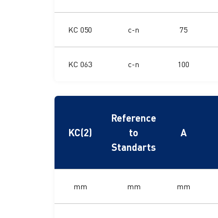
KC 050
c-n
75
KC 063
c-n
100
Reference
KC(2)
to
A
Standarts
mm
mm
mm