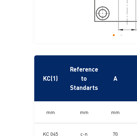
Reference
KC(1)
to
A
Standarts
mm
mm
mm
KC 045
c-n
70