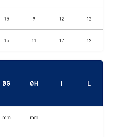
15
9
12
12
15
11
12
12
Ø
G
Ø
H
I
L
mm
mm