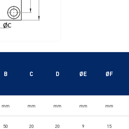
B
C
D
ØE
ØF
mm
mm
mm
mm
mm
50
20
20
9
15