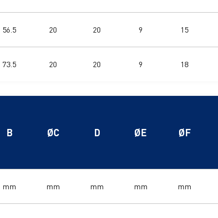
56.5
20
20
9
15
73.5
20
20
9
18
B
ØC
D
ØE
ØF
mm
mm
mm
mm
mm