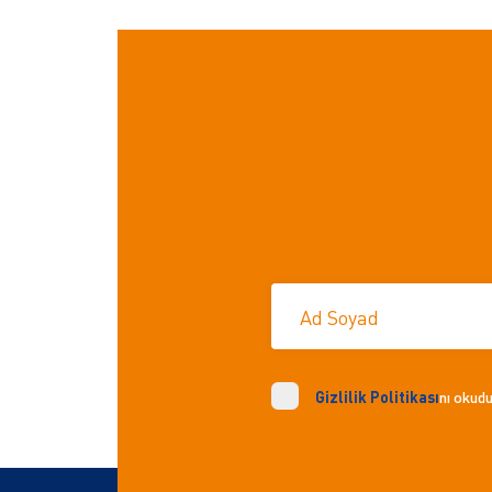
Ad Soyad
Gizlilik Politikası
nı okud