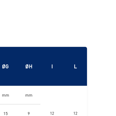
Ø
G
Ø
H
I
L
mm
mm
12
12
15
9